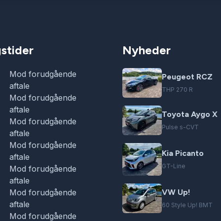
stider
Nyheder
Mod forudgående
Peugeot RCZ
aftale
THP 270 R
Mod forudgående
aftale
Toyota Aygo X
Mod forudgående
Pulse s-CVT
aftale
Mod forudgående
Kia Picanto
aftale
GT-Line
Mod forudgående
aftale
Mod forudgående
VW Up!
aftale
60 Style Up! BMT
Mod forudgående