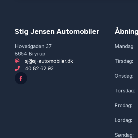
Stig Jensen Automobiler
Åbning
Hovedgaden 37
Mandag:
8654 Bryrup
sj@sj-automobiler.dk
Tirsdag:
40 82 62 93
Onsdag:
Torsdag:
Fredag:
Lørdag:
Søndag: