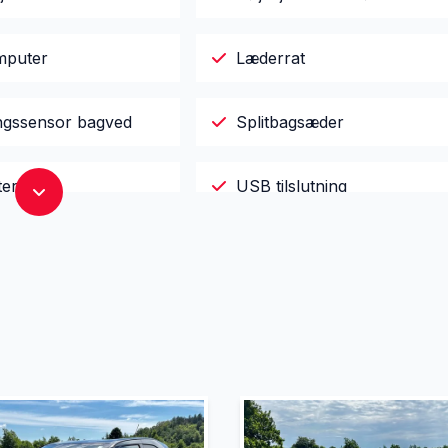
mputer
Læderrat
ngssensor bagved
Splitbagsæder
ter
USB tilslutning