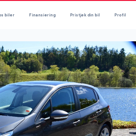
s biler
Finansiering
Pristjek din bil
Profil