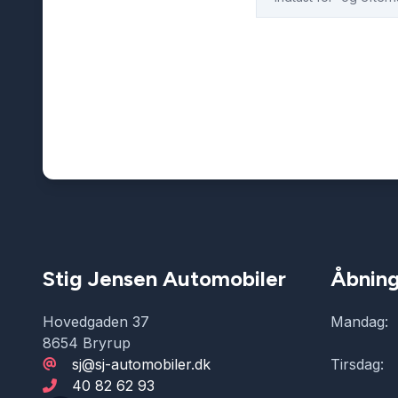
Stig Jensen Automobiler
Åbning
Hovedgaden 37
Mandag:
8654 Bryrup
sj@sj-automobiler.dk
Tirsdag:
40 82 62 93