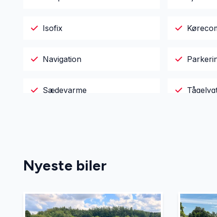
Isofix
Køreco
Navigation
Parkeri
Sædevarme
Tågelyg
Nyeste biler