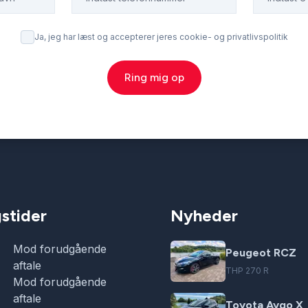
Ja, jeg har læst og accepterer jeres cookie- og privatlivspolitik
Ring mig op
stider
Nyheder
Mod forudgående
Peugeot RCZ
aftale
THP 270 R
Mod forudgående
aftale
Toyota Aygo X