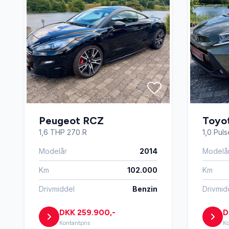
Peugeot RCZ
Toyo
1,6 THP 270 R
1,0 Pul
Modelår
2014
Modelå
Km
102.000
Km
Drivmiddel
Benzin
Drivmid
DKK 259.900,-
D
Kontantpris
Ko