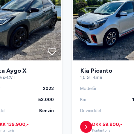
ta Aygo X
Kia Picanto
se s-CVT
1,0 GT-Line
r
2022
Modelår
53.000
Km
del
Benzin
Drivmiddel
KK 139.900,-
DKK 59.900,-
ntantpris
Kontantpris