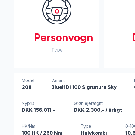
Personvogn
Type
Model
Variant
208
BlueHDi 100 Signature Sky
Nypris
Grøn ejerafgift
DKK 156.011,-
DKK 2.300,-
/ årligt
HK/Nm
Type
0-10
100 HK
/ 250 Nm
Halvkombi
10,