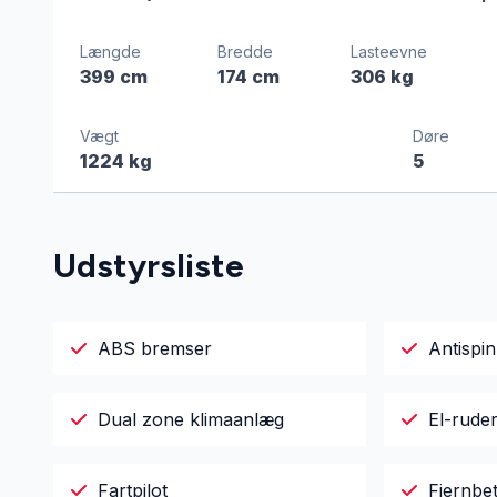
Længde
Bredde
Lasteevne
399 cm
174 cm
306 kg
Vægt
Døre
1224 kg
5
Udstyrsliste
ABS bremser
Antispin
Dual zone klimaanlæg
El-rude
Fartpilot
Fjernbet