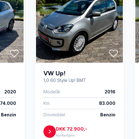
VW Up!
1,0 60 Style Up! BMT
2020
Modelår
2016
174.000
Km
83.000
Benzin
Drivmiddel
Benzin
DKK 72.900,-
Kontantpris