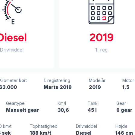
Diesel
2019
Drivmiddel
1. reg
Kilometer kørt
1. registrering
Modelår
Motor
63.000
Marts 2019
2019
1,5
Geartype
Km/l
Tank
Gear
Manuelt gear
30,6
45 l
6 gear
0 km/t
Tophastighed
Drivmiddel
Højde
5 sek
188 km/t
Diesel
146 cm