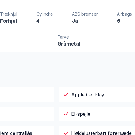
Trækhjul
Cylindre
ABS bremser
Airbags
Forhjul
4
Ja
6
Farve
Gråmetal
Apple CarPlay
r
El-spejle
jent centrallås
Højdejusterbart førersæde